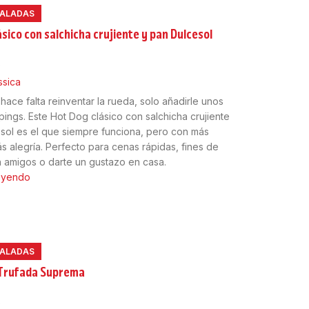
SALADAS
ásico con salchicha crujiente y pan Dulcesol
5
ssica
hace falta reinventar la rueda, solo añadirle unos
ings. Este Hot Dog clásico con salchicha crujiente
sol es el que siempre funciona, pero con más
ás alegría. Perfecto para cenas rápidas, fines de
amigos o darte un gustazo en casa.
leyendo
SALADAS
 Trufada Suprema
5