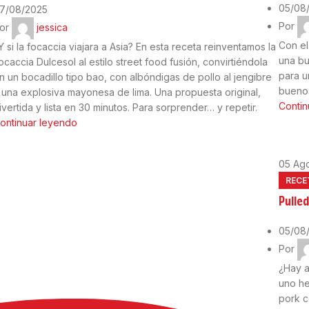
05/08
7/08/2025
Por
or
jessica
Con el
Y si la focaccia viajara a Asia? En esta receta reinventamos la
una bu
ocaccia Dulcesol al estilo street food fusión, convirtiéndola
para u
n un bocadillo tipo bao, con albóndigas de pollo al jengibre
bueno
 una explosiva mayonesa de lima. Una propuesta original,
Contin
ivertida y lista en 30 minutos. Para sorprender… y repetir.
ontinuar leyendo
05
Ag
RECE
Pulled
05/08
Por
¿Hay a
uno he
pork c