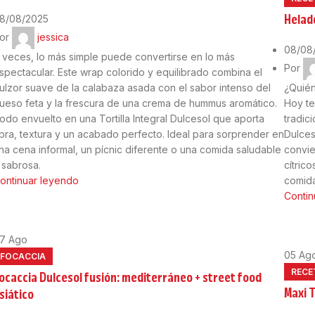
Helad
8/08/2025
or
jessica
08/08
 veces, lo más simple puede convertirse en lo más
Por
spectacular. Este wrap colorido y equilibrado combina el
ulzor suave de la calabaza asada con el sabor intenso del
¿Quién
ueso feta y la frescura de una crema de hummus aromático.
Hoy te
odo envuelto en una Tortilla Integral Dulcesol que aporta
tradic
ibra, textura y un acabado perfecto. Ideal para sorprender en
Dulces
na cena informal, un pícnic diferente o una comida saludable
convie
 sabrosa.
cítric
ontinuar leyendo
comida
Contin
07
Ago
05
Ag
FOCACCIA
RECE
ocaccia Dulcesol fusión: mediterráneo + street food
Maxi T
siático