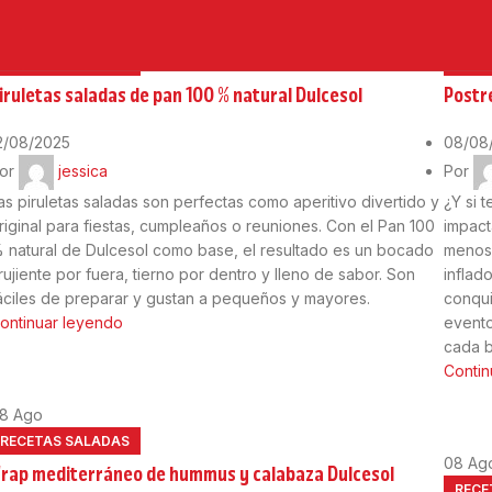
2
Ago
08
Ag
RECETAS SALADAS
RECE
iruletas saladas de pan 100 % natural Dulcesol
Postr
2/08/2025
08/08
or
jessica
Por
as piruletas saladas son perfectas como aperitivo divertido y
¿Y si 
riginal para fiestas, cumpleaños o reuniones. Con el Pan 100
impact
 natural de Dulcesol como base, el resultado es un bocado
menos 
rujiente por fuera, tierno por dentro y lleno de sabor. Son
inflad
áciles de preparar y gustan a pequeños y mayores.
conqui
ontinuar leyendo
evento
cada 
Contin
08
Ago
RECETAS SALADAS
08
Ag
rap mediterráneo de hummus y calabaza Dulcesol
RECE