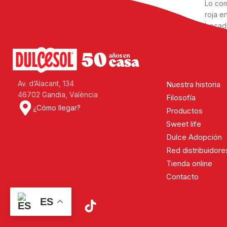
Lo com
roja e
bocadi
Contin
Av. d’Alacant, 134
Nuestra historia
46702 Gandia, València
Filosofía
¿Cómo llegar?
Productos
Sweet life
Dulce Adopción
Red distribuidore
Tienda online
Contacto
ES