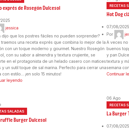
RECETAS 
o exprés de Rosegón Dulcesol
Hot Dog cl
/2025
07/08/202
jessica
Por
je
 dijo que los postres fáciles no pueden sorprender?
 traemos una receta exprés que combina lo mejor de la
A veces no 
ión con un toque moderno y gourmet. Nuestro Rosegón
buenos topp
ol, con su sabor a almendra y textura crujiente, se
y pan Dulce
rte en el protagonista de un helado casero con matices
textura y m
os y un sutil toque de sal marina. Perfecto para cerrar una
semana con 
 con estilo… ¡en solo 15 minutos!
Continuar 
uar leyendo
06
Ago
o
RECETAS 
TAS SALADAS
La Burger
ruffle Burger Dulcesol
07/08/202