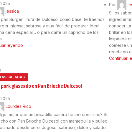
/2025
Por
je
jessica
Si los sabor
 pan Burger Trufa de Dulcesol como base, te traemos
ingrediente
rger intensa, sabrosa y muy fácil de preparar. Ideal
conocer La
na cena especial… o para darte un capricho de los
brillar en 
s.
Inspirada e
uar leyendo
comerse una
receta no e
Continuar 
o
TAS SALADAS
 pork glaseado en Pan Brioche Dulcesol
/2025
Lourdes Rico
lgo mejor que un bocadillo casero hecho con mimo? Sí:
cho con Pan Brioche Dulcesol con mantequilla y pulled
ocinado desde cero. Jugoso, sabroso, dulce y salado.