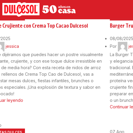
o
08
Ago
TAS DULCES
RECETAS 
e Crujiente con Crema Top Cacao Dulcesol
Burger Tru
/2025
08/08/202
jessica
Por
je
te dijéramos que puedes hacer un postre visualmente
La Burger T
ante, crujiente, y con ese toque dulce irresistible en
y elegancia
de media hora? Con esta receta de nidos de arroz
tradicional
o rellenos de Crema Top Cao de Dulcesol, vas a
mediterráne
star mesas dulces, fiestas infantiles, brunches o
proteína ve
s especiales. ¡Una explosión de textura y sabor en
crujiente f
bocado!
preparar en
uar leyendo
o un brunch
Continuar 
o
07
Ago
TAS DULCES